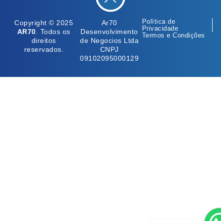
Política de
Copyright © 2025
Ar70
Privacidade
AR70
. Todos os
Desenvolvimento
Termos e Condições
direitos
de Negocios Ltda
reservados.
CNPJ
09102095000129