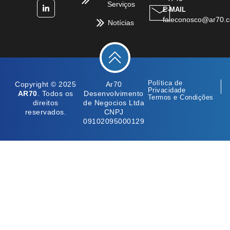
Serviços
E-MAIL
faleconosco@ar70.c
Notícias
Política de
Copyright © 2025
Ar70
Privacidade
AR70
. Todos os
Desenvolvimento
Termos e Condições
direitos
de Negocios Ltda
reservados.
CNPJ
09102095000129