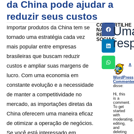
da China pode ajudar a
reduzir seus custos
COMPARTILHE
Importar produtos da China tem se
Um
NAS
REDES
tornado uma estratégia cada vez
res
SOCIAS:
mais popular entre empresas
brasileiras que buscam reduzir
A
custos e ampliar suas margens de
lucro. Com uma economia em
WordPress
Commente
constante evolução e a necessidade
disse:
de manter a competitividade no
Hi, this
is a
comment.
mercado, as importações diretas da
To get
started
China oferecem uma maneira eficaz
with
moderating,
de otimizar a operação de negócios.
editing,
and
deleting
Se você está interessado em